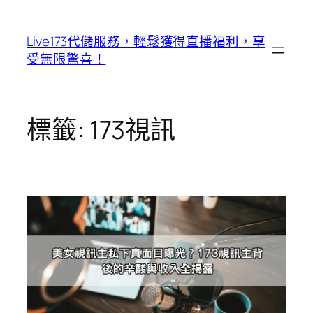
跳
至
Live173代儲服務，輕鬆獲得直播福利，享
主
受無限驚喜！
要
內
容
標籤:
173視訊