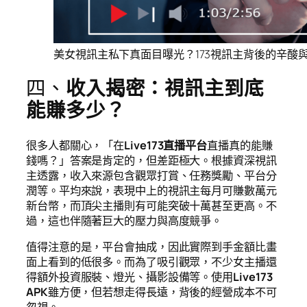
美女視訊主私下真面目曝光？173視訊主背後的辛酸
四、
收入揭密：視訊主到底
能賺多少？
很多人都關心，「在
Live173直播平台
直播真的能賺
錢嗎？」答案是肯定的，但差距極大。根據資深視訊
主透露，收入來源包含觀眾打賞、任務獎勵、平台分
潤等。平均來說，表現中上的視訊主每月可賺數萬元
新台幣，而頂尖主播則有可能突破十萬甚至更高。不
過，這也伴隨著巨大的壓力與高度競爭。
值得注意的是，平台會抽成，因此實際到手金額比畫
面上看到的低很多。而為了吸引觀眾，不少女主播還
得額外投資服裝、燈光、攝影設備等。使用
Live173
APK
雖方便，但若想走得長遠，背後的經營成本不可