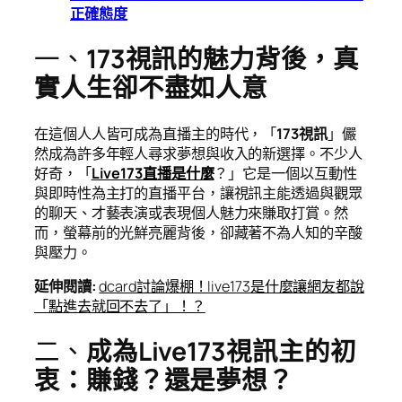
正確態度
一、
173視訊的魅力背後，真
實人生卻不盡如人意
在這個人人皆可成為直播主的時代，「
173視訊
」儼
然成為許多年輕人尋求夢想與收入的新選擇。不少人
好奇，「
Live173直播是什麼
？」它是一個以互動性
與即時性為主打的直播平台，讓視訊主能透過與觀眾
的聊天、才藝表演或表現個人魅力來賺取打賞。然
而，螢幕前的光鮮亮麗背後，卻藏著不為人知的辛酸
與壓力。
延伸閱讀
:
dcard討論爆棚！live173是什麼讓網友都說
「點進去就回不去了」！？
二、
成為Live173視訊主的初
衷：賺錢？還是夢想？